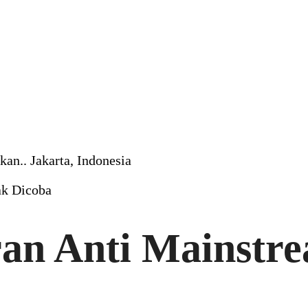
an.. Jakarta, Indonesia
ak Dicoba
ran Anti Mainstr