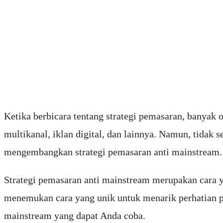
Ketika berbicara tentang strategi pemasaran, banyak 
multikanal, iklan digital, dan lainnya. Namun, tida
mengembangkan strategi pemasaran anti mainstream.
Strategi pemasaran anti mainstream merupakan cara 
menemukan cara yang unik untuk menarik perhatian p
mainstream yang dapat Anda coba.