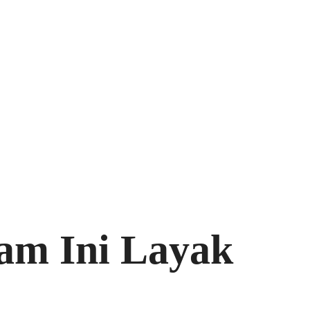
eam Ini Layak