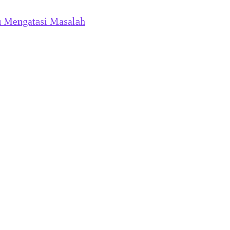
tu Mengatasi Masalah