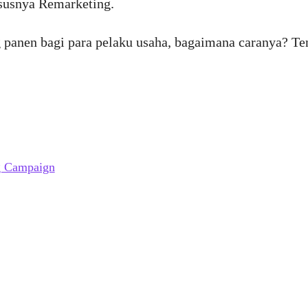
ususnya Remarketing.
 panen bagi para pelaku usaha, bagaimana caranya? 
g Campaign