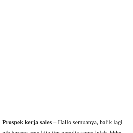
Prospek kerja sales –
Hallo semuanya, balik lagi
nih bareng ama kita tim penulis tanpa lelah, hhha.