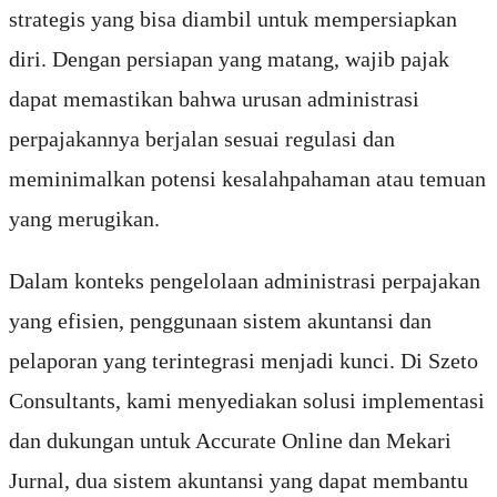
strategis yang bisa diambil untuk mempersiapkan
diri. Dengan persiapan yang matang, wajib pajak
dapat memastikan bahwa urusan administrasi
perpajakannya berjalan sesuai regulasi dan
meminimalkan potensi kesalahpahaman atau temuan
yang merugikan.
Dalam konteks pengelolaan administrasi perpajakan
yang efisien, penggunaan sistem akuntansi dan
pelaporan yang terintegrasi menjadi kunci. Di Szeto
Consultants, kami menyediakan solusi implementasi
dan dukungan untuk Accurate Online dan Mekari
Jurnal, dua sistem akuntansi yang dapat membantu