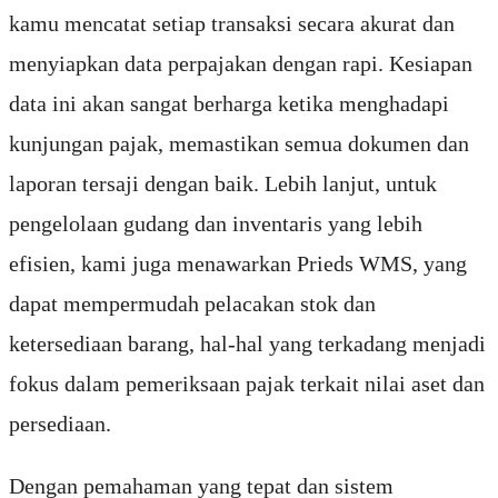
kamu mencatat setiap transaksi secara akurat dan
menyiapkan data perpajakan dengan rapi. Kesiapan
data ini akan sangat berharga ketika menghadapi
kunjungan pajak, memastikan semua dokumen dan
laporan tersaji dengan baik. Lebih lanjut, untuk
pengelolaan gudang dan inventaris yang lebih
efisien, kami juga menawarkan Prieds WMS, yang
dapat mempermudah pelacakan stok dan
ketersediaan barang, hal-hal yang terkadang menjadi
fokus dalam pemeriksaan pajak terkait nilai aset dan
persediaan.
Dengan pemahaman yang tepat dan sistem