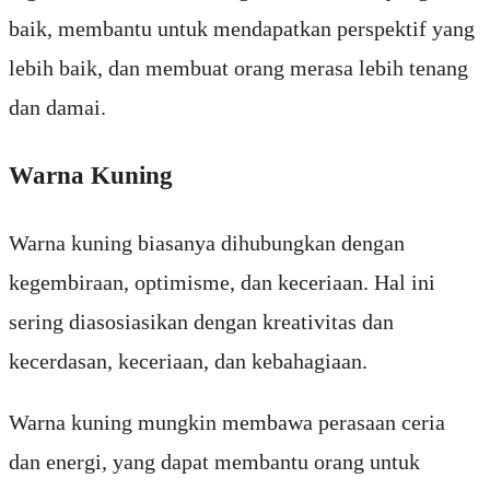
ba
ik
,
mem
b
ant
u
unt
uk
mend
ap
at
kan
pers
pe
kt
if
y
ang
le
b
ih
ba
ik
,
dan
mem
bu
at
or
ang
mer
asa
le
b
ih
ten
ang
dan
d
ama
i
.
Warna Kuning
W
arna
k
uning
bias
anya
di
hub
ung
kan
den
gan
ke
gem
b
ira
an
,
optimism
e
,
dan
ke
cer
ia
an
.
Hal
in
i
ser
ing
di
as
os
ias
ikan
den
gan
k
reat
iv
itas
dan
ke
cer
d
as
an
,
ke
cer
ia
an
,
dan
ke
bah
ag
ia
an
.
W
arna
k
uning
m
ung
kin
mem
b
awa
per
asa
an
c
eria
dan
ener
gi
,
y
ang
d
ap
at
mem
b
ant
u
or
ang
unt
uk