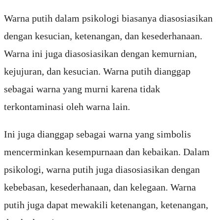
W
arna
put
ih
d
alam
ps
ik
olog
i
bias
anya
di
as
os
ias
ikan
den
gan
k
es
uc
ian
,
ket
en
angan
,
dan
k
es
eder
h
ana
an
.
W
arna
in
i
j
uga
di
as
os
ias
ikan
den
gan
ke
m
urn
ian
,
ke
ju
j
uran
,
dan
k
es
uc
ian
.
W
arna
put
ih
di
ang
gap
se
bag
ai
war
na
y
ang
m
urn
i
k
are
na
tid
ak
ter
k
ont
amin
asi
o
le
h
war
na
l
ain
.
In
i
j
uga
di
ang
gap
se
bag
ai
war
na
y
ang
sim
b
olis
men
cer
m
ink
an
k
es
emp
urn
aan
dan
ke
ba
ikan
.
Dal
am
ps
ik
olog
i
,
war
na
put
ih
j
uga
di
as
os
ias
ikan
den
gan
ke
be
bas
an
,
k
es
eder
h
ana
an
,
dan
ke
leg
aan
.
W
arna
put
ih
j
uga
d
ap
at
m
ew
ak
ili
ket
en
angan
,
ket
en
angan
,