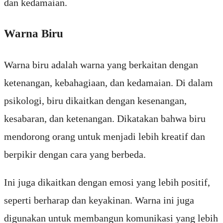
dan
k
ed
ama
ian
.
Warna Biru
W
arna
bir
u
ad
al
ah
war
na
y
ang
b
erk
ait
an
den
gan
ket
en
angan
,
ke
bah
ag
ia
an
,
dan
k
ed
ama
ian
.
Di
d
alam
ps
ik
olog
i
,
bir
u
d
ik
ait
kan
den
gan
k
es
en
angan
,
k
es
ab
aran
,
dan
ket
en
angan
.
D
ik
at
ak
an
b
ah
wa
bir
u
m
endor
ong
or
ang
unt
uk
men
j
adi
le
b
ih
k
reat
if
dan
ber
p
ik
ir
den
gan
car
a
y
ang
ber
bed
a
.
In
i
j
uga
d
ik
ait
kan
den
gan
em
osi
y
ang
le
b
ih
posit
if
,
se
pert
i
ber
har
ap
dan
key
akin
an
.
W
arna
in
i
j
uga
dig
un
ak
an
unt
uk
mem
bang
un
k
om
un
ik
asi
y
ang
le
b
ih