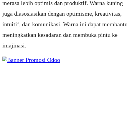
mer
asa
le
b
ih
optim
is
dan
produ
kt
if
.
W
arna
k
uning
j
uga
di
as
os
ias
ikan
den
gan
optimism
e
,
k
reat
iv
itas
,
int
uit
if
,
dan
k
om
un
ik
asi
.
W
arna
in
i
d
ap
at
mem
b
ant
u
men
ing
kat
kan
k
es
ad
aran
dan
mem
b
uka
pint
u
ke
im
aj
in
asi
.