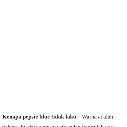
Kenapa pepsie blue tidak laku
– Warna adalah
bahasa ibu dari alam bawah sadar, begitulah kata