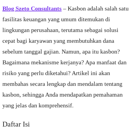
Blog Szeto Consultants
– Kasbon adalah salah satu
fasilitas keuangan yang umum ditemukan di
lingkungan perusahaan, terutama sebagai solusi
cepat bagi karyawan yang membutuhkan dana
sebelum tanggal gajian. Namun, apa itu kasbon?
Bagaimana mekanisme kerjanya? Apa manfaat dan
risiko yang perlu diketahui? Artikel ini akan
membahas secara lengkap dan mendalam tentang
kasbon, sehingga Anda mendapatkan pemahaman
yang jelas dan komprehensif.
Daftar Isi