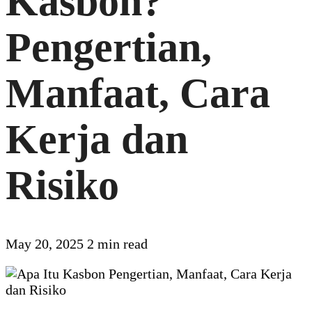
Kasbon?
Pengertian,
Manfaat, Cara
Kerja dan
Risiko
May 20, 2025
2 min read